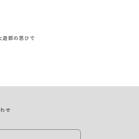
大遊郭の思ひで
わせ