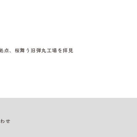
事拠点、桜舞う旧弾丸工場を拝見
わせ