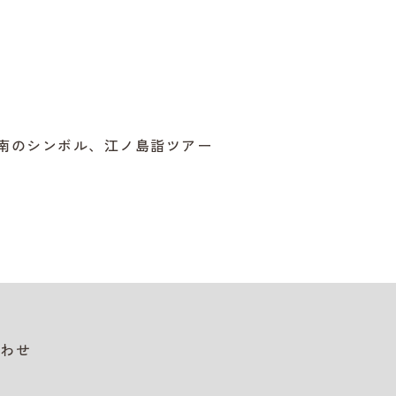
湘南のシンボル、江ノ島詣ツアー
わせ