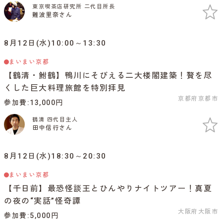
東京喫茶店研究所 二代目所長
難波里奈さん
8月12日(水)10:00～13:30
まいまい京都
【鶴清・鮒鶴】鴨川にそびえる二大楼閣建築！贅を尽
くした巨大料理旅館を特別拝見
京都府京都市
参加費
13,000円
鶴清 四代目主人
田中信行さん
8月12日(水)18:30～20:30
まいまい京都
【千日前】最恐怪談王とひんやりナイトツアー！真夏
の夜の“実話”怪奇譚
大阪府大阪市
参加費
5,000円