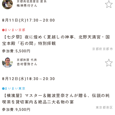
京都高低差崖会 崖長
梅林秀行さん
8月11日(火)17:30～20:00
まいまい京都
【七夕祭】夜に煌めく夏越しの神事、北野天満宮・国
宝本殿「石の間」特別拝観
京都府京都市
参加費
5,500円
京都旅屋 代表
吉村晋弥さん
8月12日(水)18:30～20:30
まいまい東京
【横濱屋】マスター＆難波里奈さんが贈る、伝説の純
喫茶を貸切案内＆絶品二大名物の宴
東京都港区
参加費
9,500円