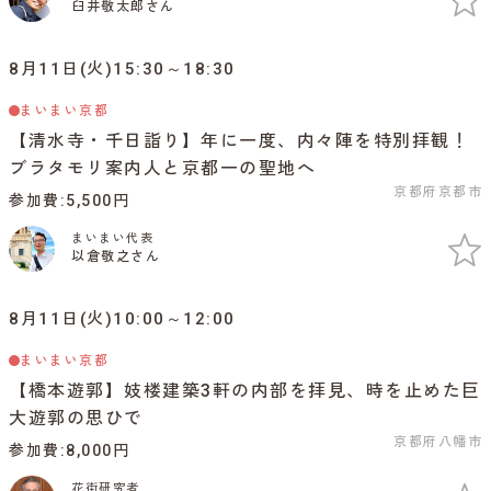
臼井敬太郎さん
8月11日(火)15:30～18:30
まいまい京都
【清水寺・千日詣り】年に一度、内々陣を特別拝観！
ブラタモリ案内人と京都一の聖地へ
京都府京都市
参加費
5,500円
まいまい代表
以倉敬之さん
8月11日(火)10:00～12:00
まいまい京都
【橋本遊郭】妓楼建築3軒の内部を拝見、時を止めた巨
大遊郭の思ひで
京都府八幡市
参加費
8,000円
花街研究者