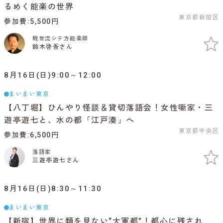
るめく能楽の世界
東京都新宿区
参加費
5,500円
観世流シテ方能楽師
鈴木啓吾さん
8月16日(日)9:00～12:00
まいまい東京
【八丁堀】ひんやり怪談＆貸切落語会！女性噺家・三
遊亭遊七と、水の都「江戸湊」へ
東京都中央区
参加費
6,500円
落語家
三遊亭遊七さん
8月16日(日)8:30～11:30
まいまい東京
【新宿】世界に類を見ない“大軍都”！都心に残され