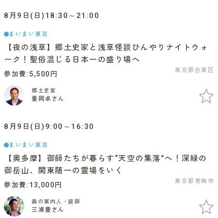
8月9日(日)18:30～21:00
まいまい東京
【夜の浅草】郷土史家と浅草怪談ひんやりナイトウォ
ーク！聖俗混じる日本一の盛り場へ
東京都台東区
参加費
5,500円
郷土史家
重岡卓さん
8月9日(日)9:00～16:30
まいまい東京
【奥多摩】御師たちが暮らす“天空の集落”へ！深緑の
御岳山、関東随一の霊場をいく
東京都青梅市
参加費
13,000円
森の案内人・庭師
三浦豊さん