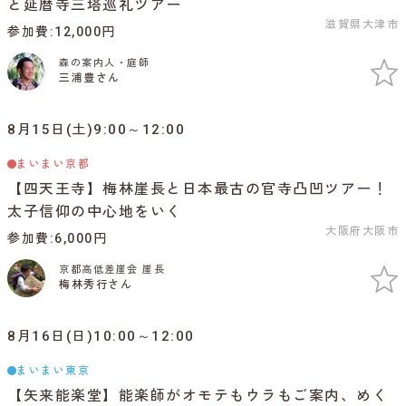
と延暦寺三塔巡礼ツアー
滋賀県大津市
参加費
12,000円
森の案内人・庭師
三浦豊さん
8月15日(土)9:00～12:00
まいまい京都
【四天王寺】梅林崖長と日本最古の官寺凸凹ツアー！
太子信仰の中心地をいく
大阪府大阪市
参加費
6,000円
京都高低差崖会 崖長
梅林秀行さん
8月16日(日)10:00～12:00
まいまい東京
【矢来能楽堂】能楽師がオモテもウラもご案内、めく