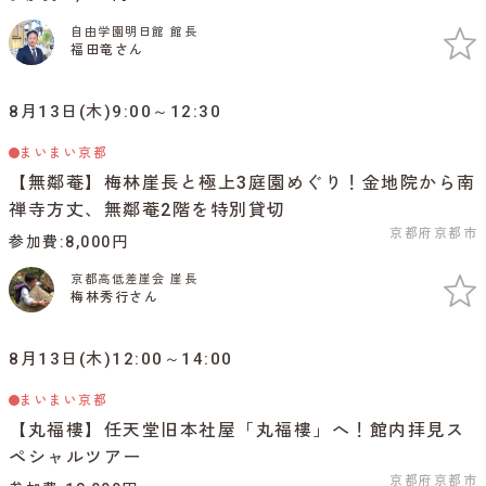
自由学園明日館 館長
福田竜さん
8月13日(木)9:00～12:30
まいまい京都
【無鄰菴】梅林崖長と極上3庭園めぐり！金地院から南
禅寺方丈、無鄰菴2階を特別貸切
京都府京都市
参加費
8,000円
京都高低差崖会 崖長
梅林秀行さん
8月13日(木)12:00～14:00
まいまい京都
【丸福樓】任天堂旧本社屋「丸福樓」へ！館内拝見ス
ペシャルツアー
京都府京都市