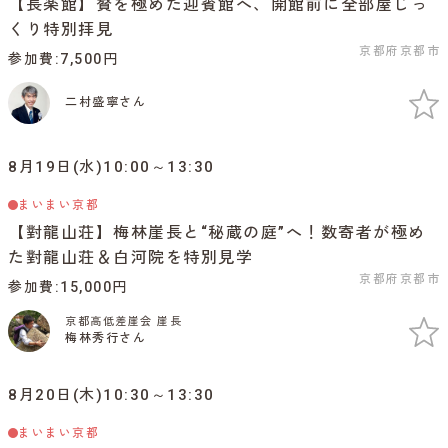
【長楽館】贅を極めた迎賓館へ、開館前に全部屋じっ
くり特別拝見
京都府京都市
参加費
7,500円
二村盛寧さん
8月19日(水)10:00～13:30
まいまい京都
【對龍山荘】梅林崖長と“秘蔵の庭”へ！数寄者が極め
た對龍山荘＆白河院を特別見学
京都府京都市
参加費
15,000円
京都高低差崖会 崖長
梅林秀行さん
8月20日(木)10:30～13:30
まいまい京都