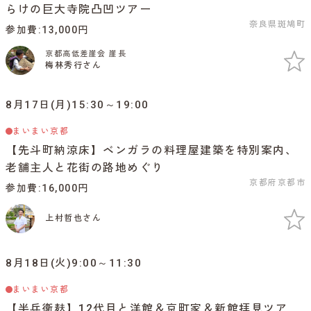
らけの巨大寺院凸凹ツアー
奈良県斑鳩町
参加費
13,000円
京都高低差崖会 崖長
梅林秀行さん
8月17日(月)15:30～19:00
まいまい京都
【先斗町納涼床】ベンガラの料理屋建築を特別案内、
老舗主人と花街の路地めぐり
京都府京都市
参加費
16,000円
上村哲也さん
8月18日(火)9:00～11:30
まいまい京都
【半兵衛麸】12代目と洋館＆京町家＆新館拝見ツア