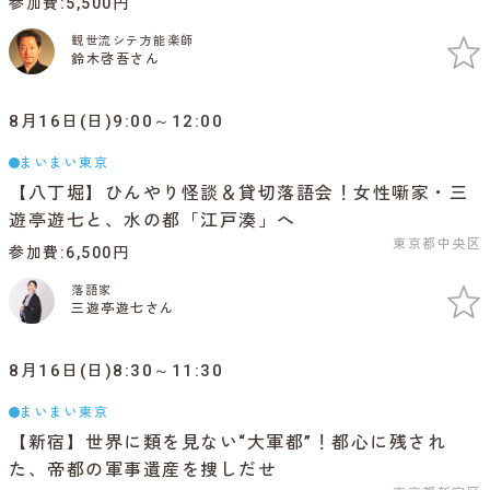
参加費
5,500円
観世流シテ方能楽師
鈴木啓吾さん
8月16日(日)9:00～12:00
まいまい東京
【八丁堀】ひんやり怪談＆貸切落語会！女性噺家・三
遊亭遊七と、水の都「江戸湊」へ
東京都中央区
参加費
6,500円
落語家
三遊亭遊七さん
8月16日(日)8:30～11:30
まいまい東京
【新宿】世界に類を見ない“大軍都”！都心に残され
た、帝都の軍事遺産を捜しだせ