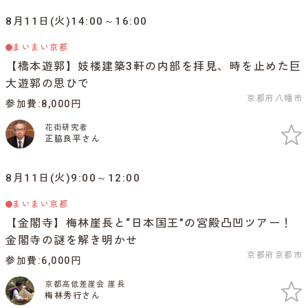
8月11日(火)14:00～16:00
まいまい京都
【橋本遊郭】妓楼建築3軒の内部を拝見、時を止めた巨
大遊郭の思ひで
京都府八幡市
参加費
8,000円
花街研究者
正脇良平さん
8月11日(火)9:00～12:00
まいまい京都
【金閣寺】梅林崖長と“日本国王”の宮殿凸凹ツアー！
金閣寺の謎を解き明かせ
京都府京都市
参加費
6,000円
京都高低差崖会 崖長
梅林秀行さん