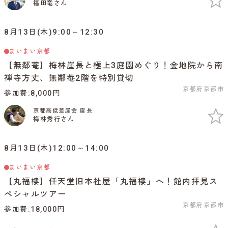
福田竜さん
8月13日(木)9:00～12:30
まいまい京都
【無鄰菴】梅林崖長と極上3庭園めぐり！金地院から南
禅寺方丈、無鄰菴2階を特別貸切
京都府京都市
参加費
8,000円
京都高低差崖会 崖長
梅林秀行さん
8月13日(木)12:00～14:00
まいまい京都
【丸福樓】任天堂旧本社屋「丸福樓」へ！館内拝見ス
ペシャルツアー
京都府京都市
参加費
18,000円