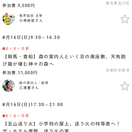
東京都品川区
参加費
9,500円
境界協会 主宰
小林政能さん
8月16日(日)9:30～16:30
まいまい京都
【鞍馬・貴船】森の案内人といく京の奥座敷、天狗跳
び龍が棲む神々の森へ
京都府京都市
参加費
11,000円
森の案内人・庭師
三浦豊さん
8月16日(日)17:30～21:00
まいまい京都
【五山送り火】小学校の屋上、送り火の特等席へ！
ザ・ホテル青龍、送り火の宴