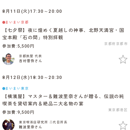
8月11日(火)17:30～20:00
まいまい京都
【七夕祭】夜に煌めく夏越しの神事、北野天満宮・国
宝本殿「石の間」特別拝観
京都府京都市
参加費
5,500円
京都旅屋 代表
吉村晋弥さん
8月12日(水)18:30～20:30
まいまい東京
【横濱屋】マスター＆難波里奈さんが贈る、伝説の純
喫茶を貸切案内＆絶品二大名物の宴
東京都港区
参加費
9,500円
東京喫茶店研究所 二代目所長
難波里奈さん