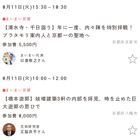
8月11日(火)15:30～18:30
まいまい京都
【清水寺・千日詣り】年に一度、内々陣を特別拝観！
ブラタモリ案内人と京都一の聖地へ
京都府京都市
参加費
5,500円
まいまい代表
以倉敬之さん
8月11日(火)10:00～12:00
まいまい京都
【橋本遊郭】妓楼建築3軒の内部を拝見、時を止めた巨
大遊郭の思ひで
京都府八幡市
参加費
8,000円
花街研究者
正脇良平さん