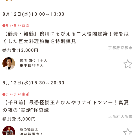
8月12日(水)10:00～13:30
まいまい京都
【鶴清・鮒鶴】鴨川にそびえる二大楼閣建築！贅を尽
くした巨大料理旅館を特別拝見
京都府京都市
参加費
13,000円
鶴清 四代目主人
田中信行さん
8月12日(水)18:30～20:30
まいまい京都
【千日前】最恐怪談王とひんやりナイトツアー！真夏
の夜の“実話”怪奇譚
大阪府大阪市
参加費
5,000円
最恐怪談王
渡辺裕薫さん