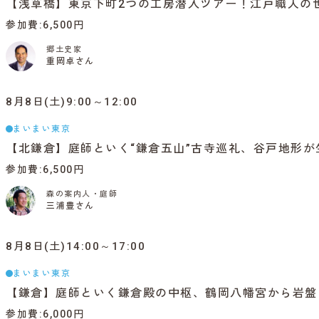
【浅草橋】東京下町2つの工房潜入ツアー！江戸職人の
参加費
6,500円
郷土史家
重岡卓さん
8月8日(土)9:00～12:00
まいまい東京
【北鎌倉】庭師といく“鎌倉五山”古寺巡礼、谷戸地形が
参加費
6,500円
森の案内人・庭師
三浦豊さん
8月8日(土)14:00～17:00
まいまい東京
【鎌倉】庭師といく鎌倉殿の中枢、鶴岡八幡宮から岩盤
参加費
6,000円