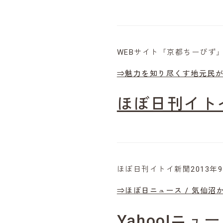
WEBサイト「京都ちーびず
⇒魅力を知り尽くす地元民が
ほぼ日刊イトイ
ほぼ日刊イトイ新聞2013年
⇒ほぼ日ニュース / 気仙
Yahoo!ニュ