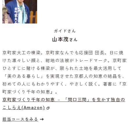
ガイドさん
山本茂
さん
京町家大工の棟梁。京町家なんでも応援団 団長。日に焼
けた凛々しい顔と、紺地の法被がトレードマーク。京町家
ひとすじに賭ける棟梁が、限られた土地を最大活用して
「美のある暮らし」を実現させた京都人の知恵の結晶を、
初めての人にもわかりやすく、やさしく説く。著書に『京
町家づくり千年の知恵』。
京町家づくり千年の知恵 － 「間口三間」を生かす独自の
こしらえ(Amazon)
担当コースをみる