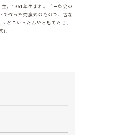
主。1951年生まれ。「三条会の
ートで作った蛇腹式のもので、古な
れ～どこいったんやろ思てたら、
笑)」