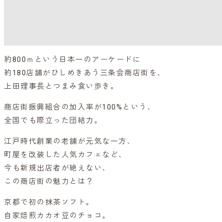
約800ｍという日本一のアーケードに
約180店舗がひしめきあう三条会商店街を、
上田理事長とつまみ食い歩き。
商店街振興組合の加入率が100%という、
全国でも際立った団結力。
江戸時代創業の老舗が元気な一方、
町屋を改装した人気カフェなど、
今も新規出店者が絶えない、
この商店街の魅力とは？
京都で初の抹茶ソフト。
自家焙煎カカオ豆のチョコ。