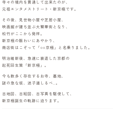
寺々の境内を貫通して出来たのが、
元祖エンタメストリート・新京極です。
その後、見世物小屋や芝居小屋、
映画館が建ち並ぶ大繁華街となり、
松竹がここから発祥。
新京極の賑わいにあやかり、
商店街はこぞって「○○京極」と名乗りました。
明治維新後、急速に衰退した京都の
起死回生策「新京極」。
今も数多く存在するお寺、墓地、
謎の急な坂、迷子道しるべ…。
古地図、古絵図、古写真を駆使して、
新京極誕生の軌跡に迫ります。