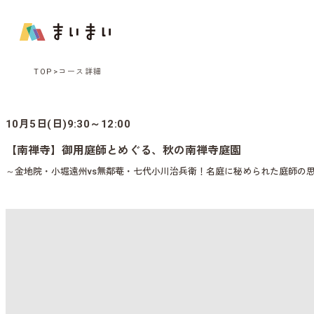
TOP
コース詳細
10月5日(日)9:30～12:00
【南禅寺】御用庭師とめぐる、秋の南禅寺庭園
～金地院・小堀遠州vs無鄰菴・七代小川治兵衛！名庭に秘められた庭師の