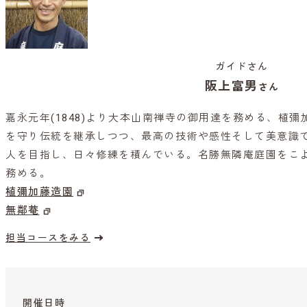
ガイドさん
阪上富男
さん
嘉永元年(1848)より大本山南禅寺の御用達を務める、植
を守り伝統を継承しつつ、最高の技術や感性そして美意識
人を目指し、日々修練を積んでいる。名勝無隣庵庭園をこ
務める。
植彌加藤造園
無鄰菴
担当コースをみる
開催日時