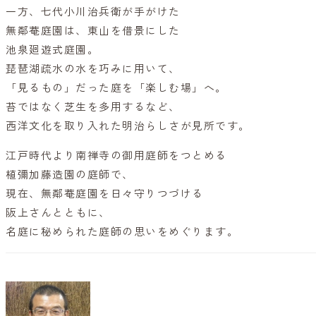
一方、七代小川治兵衛が手がけた
無鄰菴庭園は、東山を借景にした
池泉廻遊式庭園。
琵琶湖疏水の水を巧みに用いて、
「見るもの」だった庭を「楽しむ場」へ。
苔ではなく芝生を多用するなど、
西洋文化を取り入れた明治らしさが見所です。
江戸時代より南禅寺の御用庭師をつとめる
植彌加藤造園の庭師で、
現在、無鄰菴庭園を日々守りつづける
阪上さんとともに、
名庭に秘められた庭師の思いをめぐります。