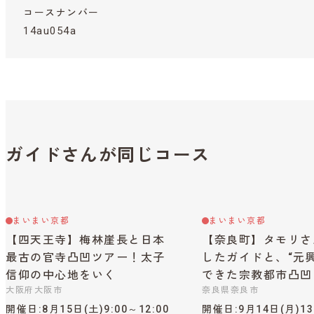
コースナンバー
14au054a
ガイドさんが同じコース
まいまい京都
まいまい京都
【四天王寺】梅林崖長と日本
【奈良町】タモリさ
最古の官寺凸凹ツアー！太子
したガイドと、“元
信仰の中心地をいく
できた宗教都市凸凹
大阪府大阪市
奈良県奈良市
開催日
8月15日(土)9:00～12:00
開催日
9月14日(月)13