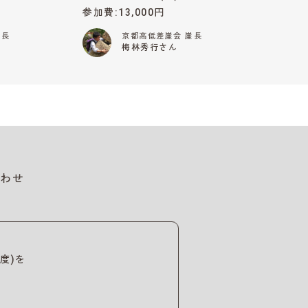
参加費
13,000円
崖長
京都高低差崖会 崖長
梅林秀行さん
わせ
度)を