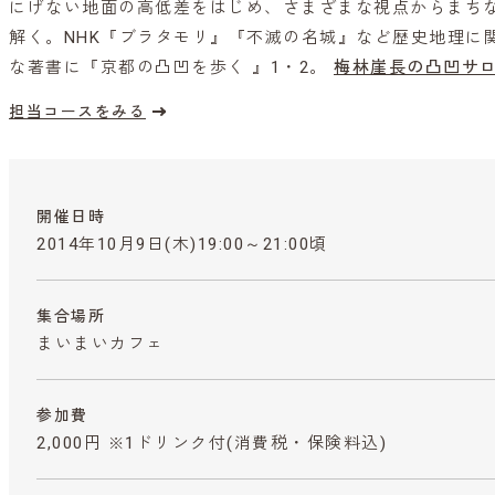
にげない地面の高低差をはじめ、さまざまな視点からまち
解く。NHK『ブラタモリ』『不滅の名城』など歴史地理に
な著書に『京都の凸凹を歩く 』1・2。
梅林崖長の凸凹サロ
担当コースをみる
開催日時
2014年10月9日(木)19:00～21:00頃
集合場所
まいまいカフェ
参加費
2,000円 ※1ドリンク付
(消費税・保険料込)