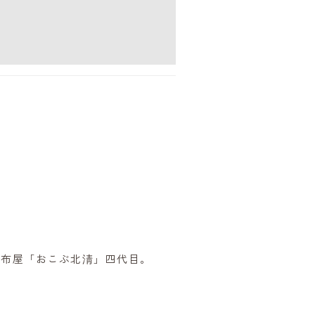
昆布屋「おこぶ北淸」四代目。