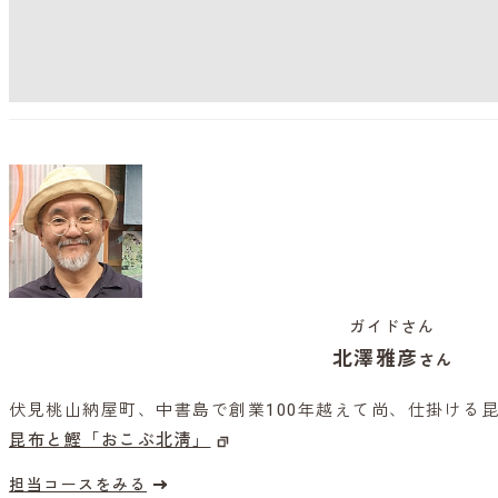
ガイドさん
北澤雅彦
さん
伏見桃山納屋町、中書島で創業100年越えて尚、仕掛ける
昆布と鰹「おこぶ北淸」
担当コースをみる