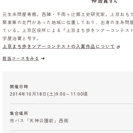
仲治實
さん
元生糸問屋専務。西陣・千両ヶ辻郷土史研究家。上京おも
聚楽第の北門があった地域に位置しており、出身の生糸問屋(
ている。上京区役所による『上京まち歩きツアーコンテス
字屋治實と号す。
上京まち歩きツアーコンテストの入賞作品について
担当コースをみる
開催日時
2014年10月18日(土)9:00～11:00頃
集合場所
市バス「天神公園前」西側