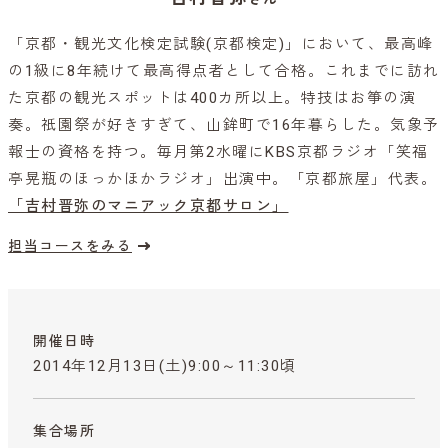
「京都・観光文化検定試験(京都検定)」において、最高峰
の1級に8年続けて最高得点者として合格。これまでに訪れ
た京都の観光スポットは400カ所以上。特技はお箏の演
奏。祇園祭が好きすぎて、山鉾町で16年暮らした。気象予
報士の資格を持つ。毎月第2水曜にKBS京都ラジオ「笑福
亭晃瓶のほっかほかラジオ」出演中。「京都旅屋」代表。
「吉村晋弥のマニアック京都サロン」
担当コースをみる
開催日時
2014年12月13日(土)9:00～11:30頃
集合場所