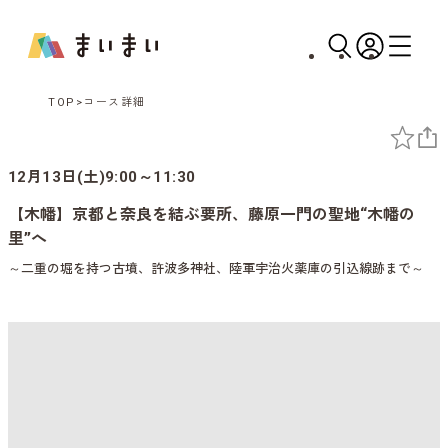
TOP
コース詳細
12月13日(土)9:00～11:30
【木幡】京都と奈良を結ぶ要所、藤原一門の聖地“木幡の
里”へ
～二重の堀を持つ古墳、許波多神社、陸軍宇治火薬庫の引込線跡まで～