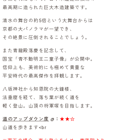
最高期に造られた巨大木造建築です。
清水の舞台の約5倍という大舞台からは
京都の大パノラマが一望でき、
その絶景に圧倒されることでしょう。
また青龍殿落慶を記念して、
国宝「青不動明王二童子像」が公開中。
信仰上も、美術的にも極めて貴重な
平安時代の最高傑作を拝観します。
八坂神社から知恩院の大鐘楼、
法垂窟を経て、落ち葉が続く道を
軽く登山。山頂の将軍塚を目指します。
道のアップダウン度
：
★★☆
山道を歩きます<br