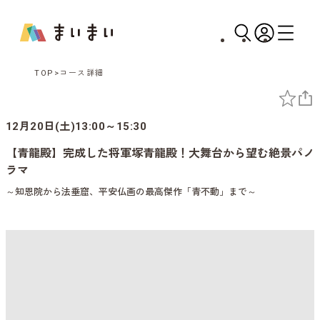
TOP
コース詳細
12月20日(土)13:00～15:30
【青龍殿】完成した将軍塚青龍殿！大舞台から望む絶景パノ
ラマ
～知恩院から法垂窟、平安仏画の最高傑作「青不動」まで～