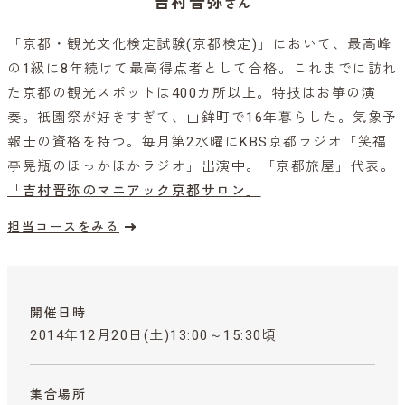
吉村晋弥
さん
「京都・観光文化検定試験(京都検定)」において、最高峰
の1級に8年続けて最高得点者として合格。これまでに訪れ
た京都の観光スポットは400カ所以上。特技はお箏の演
奏。祇園祭が好きすぎて、山鉾町で16年暮らした。気象予
報士の資格を持つ。毎月第2水曜にKBS京都ラジオ「笑福
亭晃瓶のほっかほかラジオ」出演中。「京都旅屋」代表。
「吉村晋弥のマニアック京都サロン」
担当コースをみる
開催日時
2014年12月20日(土)13:00～15:30頃
集合場所