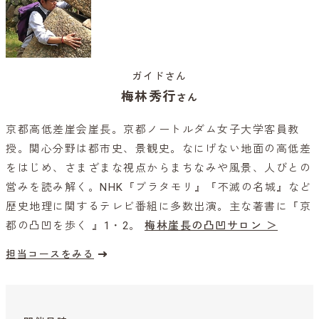
ガイドさん
梅林秀行
さん
京都高低差崖会崖長。京都ノートルダム女子大学客員教
授。関心分野は都市史、景観史。なにげない地面の高低差
をはじめ、さまざまな視点からまちなみや風景、人びとの
営みを読み解く。NHK『ブラタモリ』『不滅の名城』など
歴史地理に関するテレビ番組に多数出演。主な著書に『京
都の凸凹を歩く 』1・2。
梅林崖長の凸凹サロン ＞
担当コースをみる