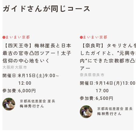
ガイドさんが同じコース
まいまい京都
まいまい京都
【四天王寺】梅林崖長と日本
【奈良町】タモリさん
最古の官寺凸凹ツアー！太子
したガイドと、“元興寺
信仰の中心地をいく
内”にできた宗教都市凸
大阪府大阪市
アー
奈良県奈良市
開催日
8月15日(土)9:00～
12:00
開催日
9月14日(月)13:0
参加費
6,000円
17:00
参加費
6,500円
京都高低差崖会 崖長
梅林秀行さん
京都高低差崖会 崖長
梅林秀行さん