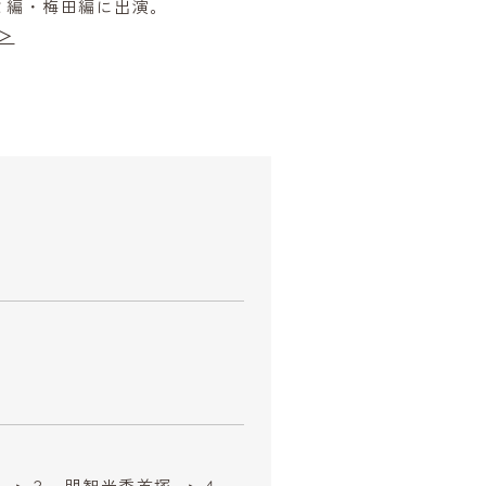
ミ編・梅田編に出演。
＞