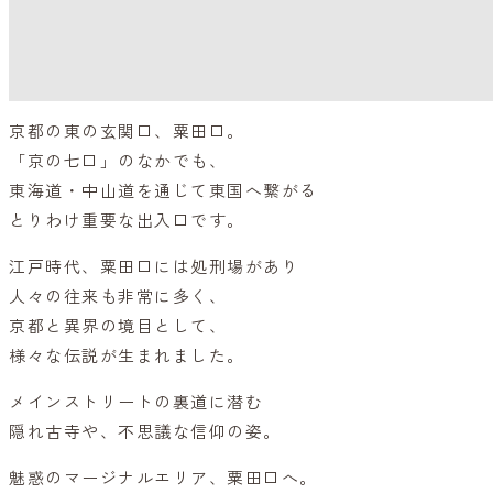
京都の東の玄関口、粟田口。
「京の七口」のなかでも、
東海道・中山道を通じて東国へ繋がる
とりわけ重要な出入口です。
江戸時代、粟田口には処刑場があり
人々の往来も非常に多く、
京都と異界の境目として、
様々な伝説が生まれました。
メインストリートの裏道に潜む
隠れ古寺や、不思議な信仰の姿。
魅惑のマージナルエリア、粟田口へ。