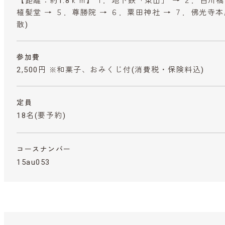
【距離：約1.8ｋｍ】１．地下鉄「東山」 → ２．白川橋
植髪堂 → ５．尊勝院 → ６．粟田神社 → ７．佛光寺本
散)
参加費
2,500円 ※和菓子、おみくじ付
(消費税・保険料込)
定員
18名(要予約)
コースナンバー
15au053