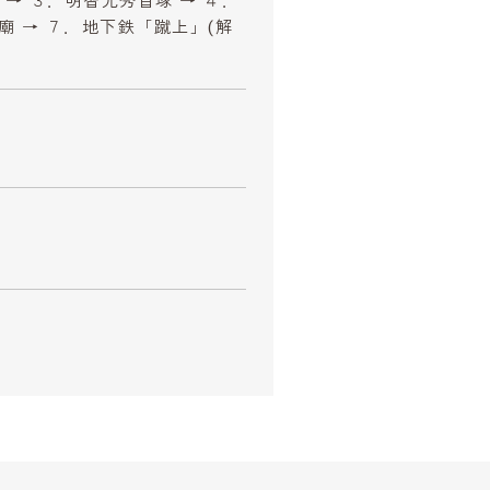
 → ３．明智光秀首塚 → ４．
廟 → ７．地下鉄「蹴上」(解