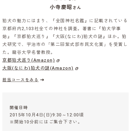
小寺慶昭
さん
狛犬の魅力にはまり、『全国神社名鑑』に記載されている
京都府内2,103社全ての神社を調査。著書に『狛犬学事
始』『京都狛犬巡り』『大阪(なにわ)狛犬の謎』ほか。狛
犬研究で、宇治市の「第二回紫式部市民文化賞」を受賞し
た。龍谷大学名誉教授。
京都狛犬巡り(Amazon)
大阪(なにわ)狛犬の謎(Amazon)
担当コースをみる
開催日時
2015年10月4日(日)9:30～12:00頃
※開始10分前にはご集合下さい。