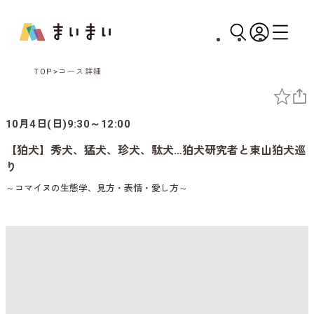
TOP
コース詳細
10月4日(日)9:30～12:00
【狛犬】秀犬、猛犬、珍犬、駄犬…狛犬研究者と東山狛犬巡
り
～コマイヌの生態学、見方・表情・愛し方～