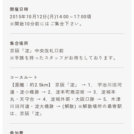
開催日時
2015年10月12日(月)14:00～17:00頃
※開始10分前にはご集合下さい。
集合場所
京阪「淀」中央改札口前
※手旗を持ったスタッフがお待ちしております。
コースルート
【距離：約2.5km】 京阪「淀」 → 1． 宇治川旧河
道・淀小橋跡 → 2．淀本町商店街 → 3．淀城本
丸・天守台 → 4．淀城外郭・大阪口跡 → 5．木津
川旧河道・淀大橋跡 → (解散) ※解散場所の最寄駅
は、京阪「淀」
参加費