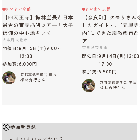
まいまい京都
まいまい京都
【四天王寺】梅林崖長と日本
【奈良町】タモリさん
最古の官寺凸凹ツアー！太子
したガイドと、“元興寺
信仰の中心地をいく
内”にできた宗教都市凸
大阪府大阪市
アー
奈良県奈良市
開催日
8月15日(土)9:00～
12:00
開催日
9月14日(月)13:0
参加費
6,000円
17:00
参加費
6,500円
京都高低差崖会 崖長
梅林秀行さん
京都高低差崖会 崖長
梅林秀行さん
参加者登録
まいまいってなに？