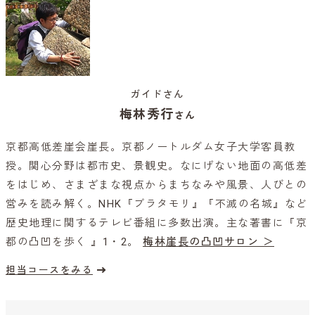
ガイドさん
梅林秀行
さん
京都高低差崖会崖長。京都ノートルダム女子大学客員教
授。関心分野は都市史、景観史。なにげない地面の高低差
をはじめ、さまざまな視点からまちなみや風景、人びとの
営みを読み解く。NHK『ブラタモリ』『不滅の名城』など
歴史地理に関するテレビ番組に多数出演。主な著書に『京
都の凸凹を歩く 』1・2。
梅林崖長の凸凹サロン ＞
担当コースをみる