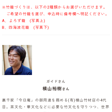
※竹籠づくりは、以下の2種類からお選びいただけます。
ご希望の竹籠を選び、申込時に備考欄へ明記ください。
A．よろず籠 (写真上)
B．四海波花籠 (写真下)
ガイドさん
横山裕樹
さん
裏千家「今日庵」の御用達を務める(有)横山竹材店の4代
目。茶文化・華文化などに必要な竹文化を守りつつ、世界