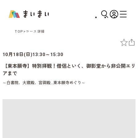
TOP
コース詳細
10月18日(日)13:30～15:30
【東本願寺】特別拝観！僧侶といく、御影堂から非公開エリ
アまで
～白書院、大寝殿、宮御殿…東本願寺めぐり～