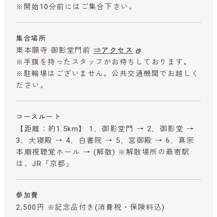
※開始10分前にはご集合下さい。
集合場所
東本願寺 御影堂門前
⇒アクセス
※手旗を持ったスタッフがお待ちしております。
※駐輪場はございません。公共交通機関でお越しく
ださい。
コースルート
【距離：約1.5km】 1．御影堂門 → 2．御影堂 →
3．大寝殿 → 4．白書院 → 5．宮御殿 → 6．真宗
本廟視聴覚ホール → (解散) ※解散場所の最寄駅
は、JR「京都」
参加費
2,500円 ※記念品付き
(消費税・保険料込)