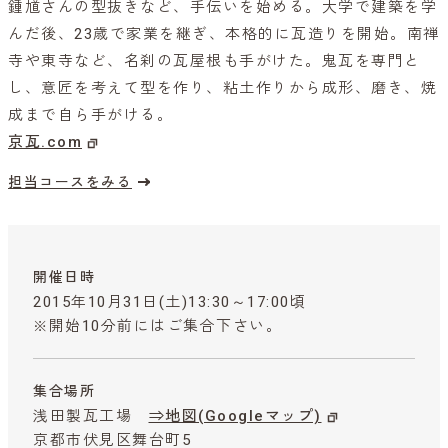
鍾馗さんの型抜きなど、手伝いを始める。大学で建築を学
んだ後、23歳で家業を継ぎ、本格的に瓦造りを開始。南禅
寺や東寺など、名刹の瓦屋根も手がけた。鬼瓦を専門と
し、意匠を考えて型を作り、粘土作りから成形、磨き、焼
成まで自ら手がける。
京瓦.com
担当コースをみる
開催日時
2015年10月31日(土)13:30～17:00頃
※開始10分前にはご集合下さい。
集合場所
浅田製瓦工場
⇒地図(Googleマップ)
京都市伏見区舞台町5