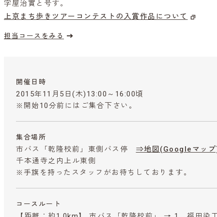
字屋治實と号す。
上京まち歩きツアーコンテストの入賞作品について
担当コースをみる
開催日時
2015年11月5日(木)13:00～16:00頃
※開始10分前にはご集合下さい。
集合場所
市バス「乾隆校前」東側バス停
⇒地図(Googleマップ
千本通寺之内上ル東側
※手旗を持ったスタッフがお待ちしております。
コースルート
【距離：約1.0km】 市バス「乾隆校前」 → 1．福田染工