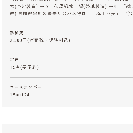
物(帯地製造) → 3．伏原織物工場(帯地製造) →4．「織
散) ※解散場所の最寄りのバス停は「千本上立売」「今
参加費
2,500円
(消費税・保険料込)
定員
15名(要予約)
コースナンバー
15au124