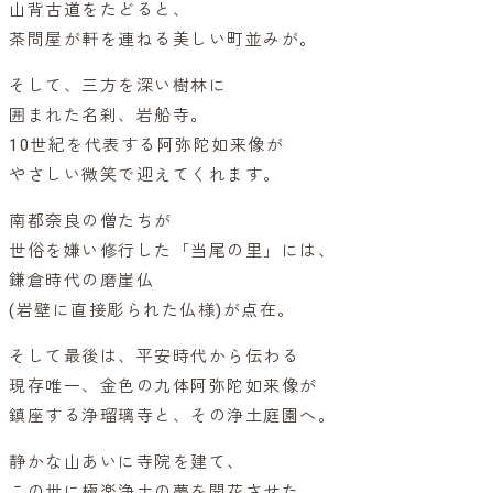
山背古道をたどると、
茶問屋が軒を連ねる美しい町並みが。
そして、三方を深い樹林に
囲まれた名刹、岩船寺。
10世紀を代表する阿弥陀如来像が
やさしい微笑で迎えてくれます。
南都奈良の僧たちが
世俗を嫌い修行した「当尾の里」には、
鎌倉時代の磨崖仏
(岩壁に直接彫られた仏様)が点在。
そして最後は、平安時代から伝わる
現存唯一、金色の九体阿弥陀如来像が
鎮座する浄瑠璃寺と、その浄土庭園へ。
静かな山あいに寺院を建て、
この世に極楽浄土の夢を開花させた