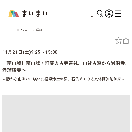
TOP
コース詳細
11月21日(土)9:25～15:30
【南山城】南山城・紅葉の古寺巡礼、山背古道から岩船寺、
浄瑠璃寺へ
～静かな山あいに咲いた極楽浄土の夢、石仏めぐりと九体阿弥陀如来～