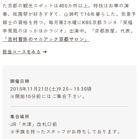
た京都の観光スポットは400カ所以上。特技はお箏の演
奏。祇園祭が好きすぎて、山鉾町で16年暮らした。気象予
報士の資格を持つ。毎月第2水曜にKBS京都ラジオ「笑福
亭晃瓶のほっかほかラジオ」出演中。「京都旅屋」代表。
「吉村晋弥のマニアック京都サロン」
担当コースをみる
開催日時
2015年11月21日(土)9:25～15:30頃
※開始10分前にはご集合下さい。
集合場所
JR「木津」改札口前
※手旗を持ったスタッフがお待ちしております。