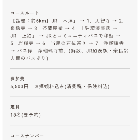
コースルート
【距離：約6km】JR「木津」 → 1．大智寺 → 2．
泉橋寺 → 3．茶問屋街 → 4．上狛環濠集落 →
JR「上狛」 → JRとコミュニティバスで移動 →
5．岩船寺 → 6．当尾の石仏巡り → 7．浄瑠璃寺
→ バス停「浄瑠璃寺前」(解散、JR加茂駅・奈良駅
方面のバスあり)
参加費
5,500円 ※拝観料込み
(消費税・保険料込)
定員
18名(要予約)
コースナンバー