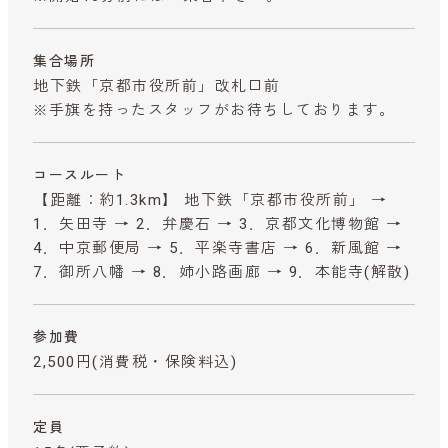
集合場所
地下鉄「京都市役所前」改札口前
※手旗を持ったスタッフがお待ちしております。
コースルート
【距離：約1.3km】 地下鉄「京都市役所前」 →
1．矢田寺 → 2．弁慶石 → 3．京都文化博物館 →
4．中京郵便局 → 5．平楽寺書店 → 6．新風館 →
7．御所八幡 → 8．姉小路画廊 → 9．本能寺(解散)
参加費
2,500円
(消費税・保険料込)
定員