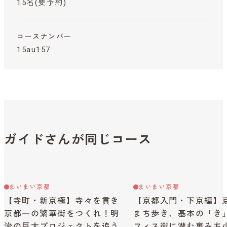
15名(要予約)
コースナンバー
15au157
ガイドさんが同じコース
まいまい京都
まいまい京都
【寺町・新京極】寺々を貫き
【京都入門・下京編】
京都一の繁華街をつくれ！明
まち歩き、基本の「き
治の巨大プロジェクトを追う
フィス街に潜む裏みち