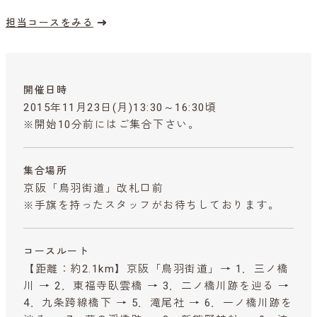
担当コースをみる
開催日時
2015年11月23日(月)13:30～16:30頃
※開始10分前にはご集合下さい。
集合場所
京阪「鳥羽街道」改札口前
※手旗を持ったスタッフがお待ちしております。
コースルート
【距離：約2.1km】京阪「鳥羽街道」→ 1．三ノ橋
川 → 2．東福寺臥雲橋 → 3．二ノ橋川跡を辿る →
4．九条跨線橋下 → 5．滝尾社 → 6．一ノ橋川跡を