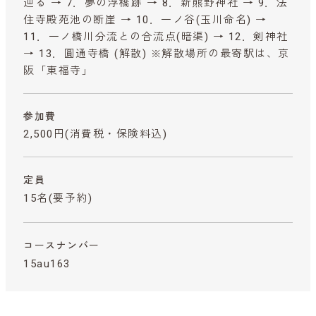
辿る → 7．夢の浮橋跡 → 8．新熊野神社 → 9．法
住寺殿苑池の断崖 → 10．一ノ谷(玉川命名) →
11．一ノ橋川分流との合流点(暗渠) → 12．剣神社
→ 13．圓通寺橋 (解散) ※解散場所の最寄駅は、京
阪「東福寺」
参加費
2,500円
(消費税・保険料込)
定員
15名(要予約)
コースナンバー
15au163