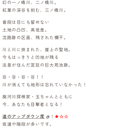
幻の一ノ橋川、二ノ橋川。
紅葉の渓谷を刻む、三ノ橋川。
普段は目にも留めない
土地の凸凹、高低差。
流路跡の区画、残された欄干。
川と川に挟まれた、崖上の聖地。
今もはっきりと凹地が残る
法皇が住んだ宮廷の巨大苑池跡。
谷・谷・谷・谷！！
川が消えても地形は忘れていなかった！
廃河川探検家・玉ちゃんとともに
今、あなたも目撃者となる！
道のアップダウン度
：
★☆☆
坂道や階段が多いです。