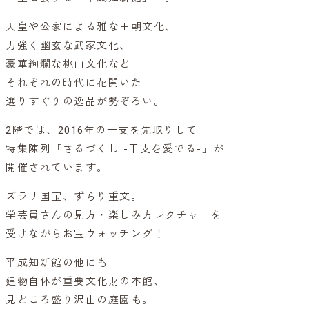
天皇や公家による雅な王朝文化、
力強く幽玄な武家文化、
豪華絢爛な桃山文化など
それぞれの時代に花開いた
選りすぐりの逸品が勢ぞろい。
2階では、2016年の干支を先取りして
特集陳列「さるづくし -干支を愛でる-」が
開催されています。
ズラリ国宝、ずらり重文。
学芸員さんの見方・楽しみ方レクチャーを
受けながらお宝ウォッチング！
平成知新館の他にも
建物自体が重要文化財の本館、
見どころ盛り沢山の庭園も。