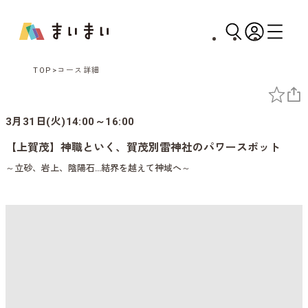
TOP
コース詳細
3月31日(火)14:00～16:00
【上賀茂】神職といく、賀茂別雷神社のパワースポット
～立砂、岩上、陰陽石…結界を越えて神域へ～