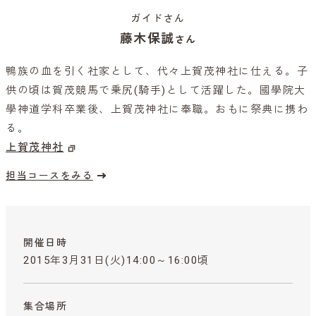
ガイドさん
藤木保誠
さん
鴨族の血を引く社家として、代々上賀茂神社に仕える。子
供の頃は賀茂競馬で乗尻(騎手)として活躍した。國學院大
學神道学科卒業後、上賀茂神社に奉職。おもに祭典に携わ
る。
上賀茂神社
担当コースをみる
開催日時
2015年3月31日(火)14:00～16:00頃
集合場所