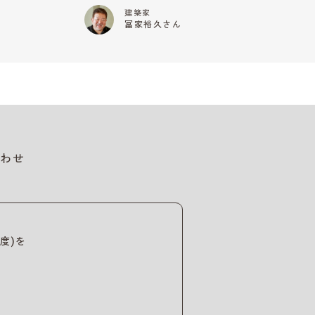
建築家
冨家裕久さん
わせ
度)を