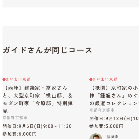
ガイドさんが同じコース
まいまい京都
まいまい京都
【西陣】建築家・冨家さん
【祇園】京町家の小
と、大型京町家「横山邸」＆
神「鍾馗さん」めぐ
モダン町家「今原邸」特別拝
の厳選コレクション
京都府京都市
見
京都府京都市
開催日
9月13日(日)10
開催日
9月6日(日)9:00～11:30
参加費
5,000円
参加費
6,000円
建築家