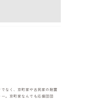
けでなく、京町家や古民家の耐震
ャー。京町家なんでも応援団団