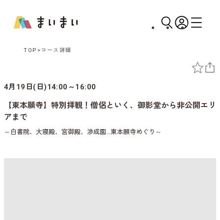
TOP
コース詳細
4月19日(日)14:00～16:00
【東本願寺】特別拝観！僧侶といく、御影堂から非公開エリ
アまで
～白書院、大寝殿、宮御殿、渉成園…東本願寺めぐり～