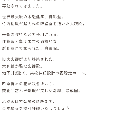
再建されてきました。
世界最大級の木造建築、御影堂。
竹内栖鳳が超大作の障壁画を描いた大寝殿。
来賓の接待などで使用される、
建築家・亀岡末吉の独創的な
彫刻意匠で飾られた、白書院。
旧大宮御所より移築された、
大和絵が雅な宮御殿。
地下3階建て、高松伸氏設計の視聴覚ホール。
四季折々の花が咲きほこり、
変化に富んだ景観が美しい別邸、渉成園。
ふだんは非公開の諸殿まで、
東本願寺を特別拝観いたしましょう。