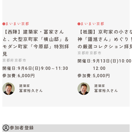
まいまい京都
まいまい京都
【西陣】建築家・冨家さん
【祇園】京町家の小さ
と、大型京町家「横山邸」＆
神「鍾馗さん」めぐり
モダン町家「今原邸」特別拝
の厳選コレクション拝
京都府京都市
見
京都府京都市
開催日
9月13日(日)10:0
開催日
9月6日(日)9:00～11:30
12:00
参加費
6,000円
参加費
5,000円
建築家
建築家
冨家裕久さん
冨家裕久さん
参加者登録