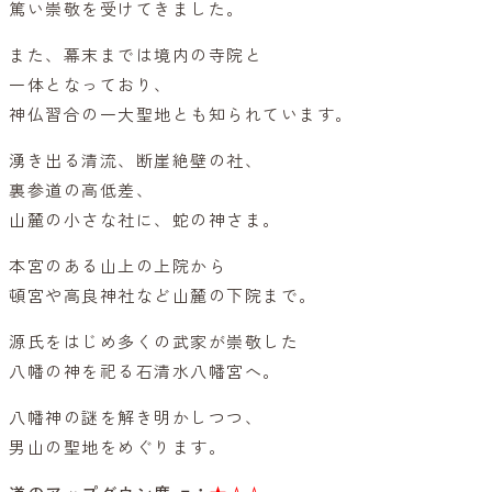
篤い崇敬を受けてきました。
また、幕末までは境内の寺院と
一体となっており、
神仏習合の一大聖地とも知られています。
湧き出る清流、断崖絶壁の社、
裏参道の高低差、
山麓の小さな社に、蛇の神さま。
本宮のある山上の上院から
頓宮や高良神社など山麓の下院まで。
源氏をはじめ多くの武家が崇敬した
八幡の神を祀る石清水八幡宮へ。
八幡神の謎を解き明かしつつ、
男山の聖地をめぐります。