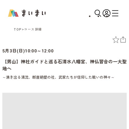
TOP
コース詳細
5月3日(日)10:00～12:00
【男山】神社ガイドと巡る石清水八幡宮、神仏習合の一大聖
地へ
～湧き出る清流、断崖絶壁の社、武家たちが信仰した戦いの神々～