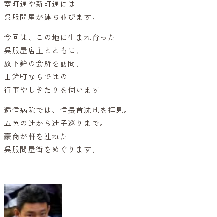
室町通や新町通には
呉服問屋が建ち並びます。
今回は、この地に生まれ育った
呉服屋店主とともに、
放下鉾の会所を訪問。
山鉾町ならではの
行事やしきたりを伺います
逓信病院では、信長首洗池を拝見。
五色の辻から辻子巡りまで。
豪商が軒を連ねた
呉服問屋街をめぐります。