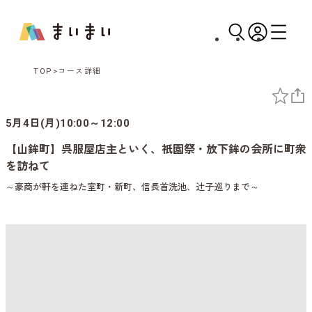
TOP
コース詳細
5月4日(月)10:00～12:00
【山鉾町】呉服屋店主といく、祇園祭・放下鉾の会所に町衆
を訪ねて
～豪商が軒を連ねた室町・新町、信長首洗池、辻子巡りまで～