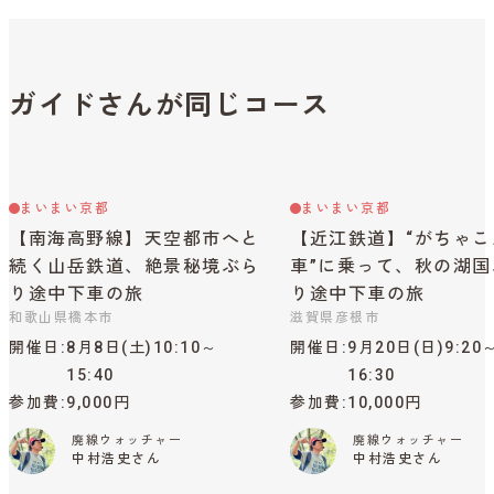
ガイドさんが同じコース
まいまい京都
まいまい京都
【南海高野線】天空都市へと
【近江鉄道】“がちゃこ
続く山岳鉄道、絶景秘境ぶら
車”に乗って、秋の湖国
り途中下車の旅
り途中下車の旅
和歌山県橋本市
滋賀県彦根市
開催日
8月8日(土)10:10～
開催日
9月20日(日)9:20
15:40
16:30
参加費
9,000円
参加費
10,000円
廃線ウォッチャー
廃線ウォッチャー
中村浩史さん
中村浩史さん