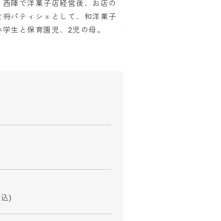
。西陣で洋菓子店経営後、お店の
女将パティシェとして、和洋菓子
小学生と保育園児、2児の母。
込)