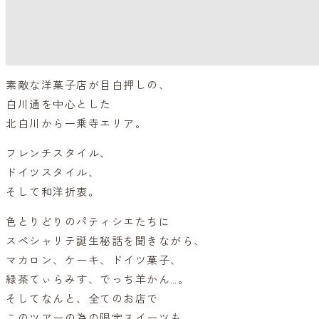
素敵な洋菓子店が目白押しの、
白川通を中心とした
北白川から一乗寺エリア。
フレンチスタイル、
ドイツスタイル、
そして和洋折衷。
色とりどりのパティシエたちに
スペシャリテ誕生秘話を聞きながら、
マカロン、ケーキ、ドイツ菓子、
緑茶てぃらみす、でっち羊かん…。
そしてなんと、全てのお店で
このツアーの為の限定スイーツも。