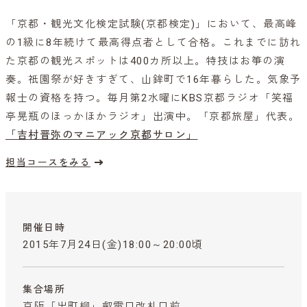
「京都・観光文化検定試験(京都検定)」において、最高峰
の1級に8年続けて最高得点者として合格。これまでに訪れ
た京都の観光スポットは400カ所以上。特技はお箏の演
奏。祇園祭が好きすぎて、山鉾町で16年暮らした。気象予
報士の資格を持つ。毎月第2水曜にKBS京都ラジオ「笑福
亭晃瓶のほっかほかラジオ」出演中。「京都旅屋」代表。
「吉村晋弥のマニアック京都サロン」
担当コースをみる
開催日時
2015年7月24日(金)18:00～20:00頃
集合場所
京阪「出町柳」叡電口改札口前