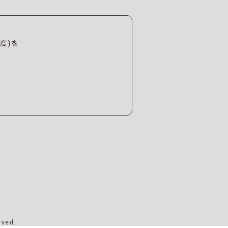
度)を
rved.