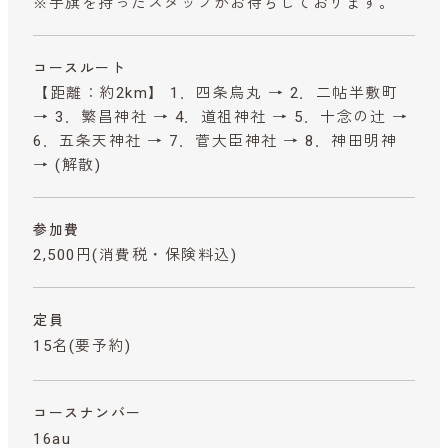
※手旗を持ったスタッフがお待ちしております。
コースルート
【距離：約2km】 1．四条烏丸 → 2．二帖半敷町
→ 3．繁昌神社 → 4．道祖神社 → 5．十念の辻 →
6．五条天神社 → 7．菅大臣神社 → 8．神田明神
→ (解散)
参加費
2,500円
(消費税・保険料込)
定員
15名(要予約)
コースナンバー
16au