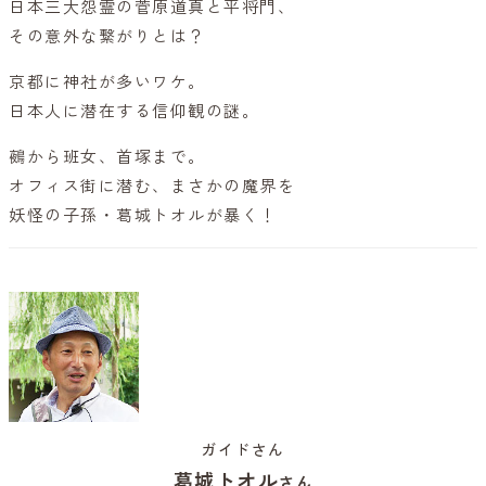
日本三大怨霊の菅原道真と平将門、
その意外な繋がりとは？
京都に神社が多いワケ。
日本人に潜在する信仰観の謎。
鵺から班女、首塚まで。
オフィス街に潜む、まさかの魔界を
妖怪の子孫・葛城トオルが暴く！
ガイドさん
葛城トオル
さん