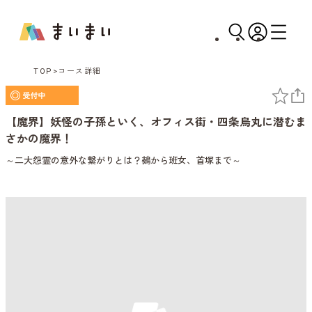
TOP
コース詳細
【魔界】妖怪の子孫といく、オフィス街・四条烏丸に潜むま
さかの魔界！
～二大怨霊の意外な繋がりとは？鵺から班女、首塚まで～