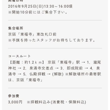
開催日時
2016年9月25日(日)13:30～16:00頃
※開始10分前にはご集合下さい。
集合場所
京阪「東福寺」東改札口前
※手旗を持ったスタッフがお待ちしております。
コースルート
【距離：約1.2ｋｍ】 京阪「東福寺」駅 → 1．瀧尾
神社 → 2．泉涌寺交差点 → 3．即成院前 → 4．泉
涌寺 → 5．仏殿拝観 → (解散) ※解散場所の最寄駅
は、京阪「東福寺」
参加費
3,000円 ※拝観料込み
(消費税・保険料込)