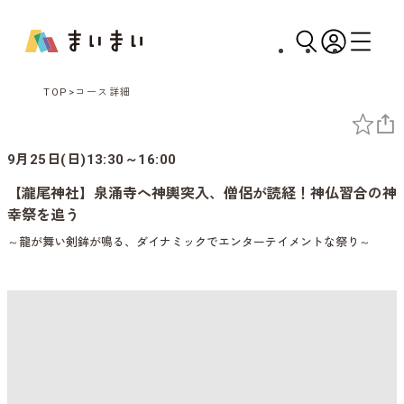
TOP
コース詳細
9月25日(日)13:30～16:00
【瀧尾神社】泉涌寺へ神輿突入、僧侶が読経！神仏習合の神
幸祭を追う
～龍が舞い剣鉾が鳴る、ダイナミックでエンターテイメントな祭り～