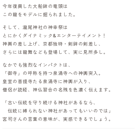
今年復興した大船鉾の竜頭は
この龍をモデルに掘られました。
そして、瀧尾神社の神幸祭は
とにかくダイナミック&エンターテイメント！
神輿の差し上げ、京都独特・剣鉾の剣差し、
さらには龍舞なども登場して、実に見所多し。
なかでも強烈なインパクトは、
「御寺」の呼称を持つ泉涌寺への神輿突入。
皇室の菩提寺たる泉涌寺に神輿が入り、
僧侶が読経、神仏習合の名残を色濃く伝えます。
「古い伝統を守り続ける神社があるなら、
伝統に縛られない神社があってもいいのでは」
宮司さんの言葉の意味が、実感できるでしょう。