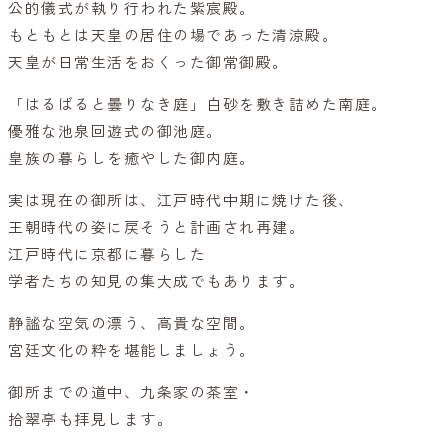
公的儀式が執り行われた紫宸殿。
もともとは天皇の居住の場であった清涼殿。
天皇が日常生活をおくった御常御殿。
「はるばると曇りなき庭」白砂を敷き詰めた南庭。
優雅な池泉回遊式の御池庭。
皇族の暮らしを癒やした御内庭。
実は現在の御所は、江戸時代中期に焼けた後、
王朝時代の姿に戻そうと計画され再建。
江戸時代に京都に暮らした
学者たちの知見の集大成でもあります。
静謐な空気の漂う、高貴な空間。
宮廷文化の粋を堪能しましょう。
御所までの道中、九条家の茶室・
拾翠亭も拝見します。