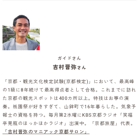
ガイドさん
吉村晋弥
さん
「京都・観光文化検定試験(京都検定)」において、最高峰
の1級に8年続けて最高得点者として合格。これまでに訪れ
た京都の観光スポットは400カ所以上。特技はお箏の演
奏。祇園祭が好きすぎて、山鉾町で16年暮らした。気象予
報士の資格を持つ。毎月第2水曜にKBS京都ラジオ「笑福
亭晃瓶のほっかほかラジオ」出演中。「京都旅屋」代表。
「吉村晋弥のマニアック京都サロン」