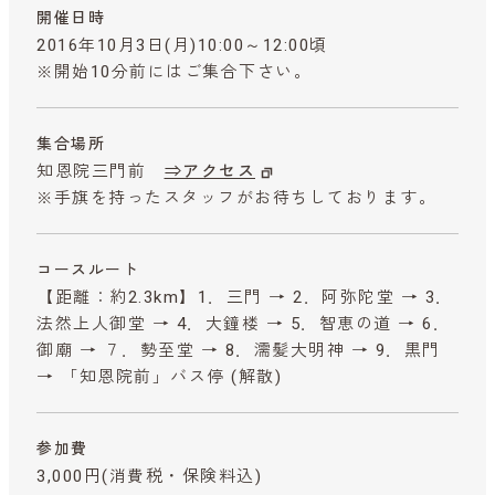
開催日時
2016年10月3日(月)10:00～12:00頃
※開始10分前にはご集合下さい。
集合場所
知恩院三門前
⇒アクセス
※手旗を持ったスタッフがお待ちしております。
コースルート
【距離：約2.3km】1．三門 → 2．阿弥陀堂 → 3．
法然上人御堂 → 4．大鐘楼 → 5．智恵の道 → 6．
御廟 → ７．勢至堂 → 8．濡髪大明神 → 9．黒門
→ 「知恩院前」バス停 (解散)
参加費
3,000円
(消費税・保険料込)