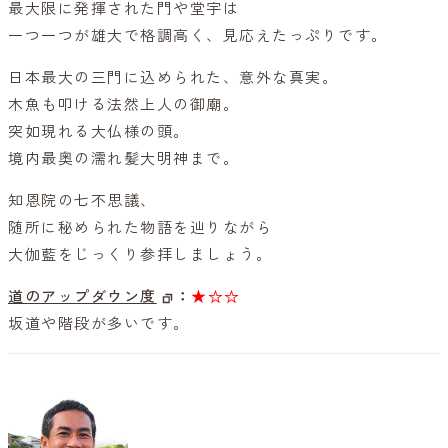
最大限に発揮された門や堂宇は
一つ一つが雄大で格調高く、見応えたっぷりです。
日本最大の三門に込められた、意外な真実。
木魚も叩ける法然上人の御廟。
突如現れる大仏様の頭。
境内最奥の濡れ髪大明神まで。
知恩院の七不思議、
随所に秘められた物語を辿りながら
大伽藍をじっくり参拝しましょう。
道のアップダウン度
：
★☆☆
坂道や階段が多いです。