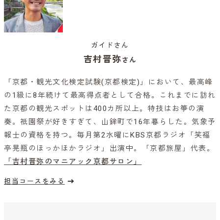
ガイドさん
吉村晋弥
さん
「京都・観光文化検定試験(京都検定)」において、最高峰
の1級に8年続けて最高得点者として合格。これまでに訪れ
た京都の観光スポットは400カ所以上。特技はお箏の演
奏。祇園祭が好きすぎて、山鉾町で16年暮らした。気象予
報士の資格を持つ。毎月第2水曜にKBS京都ラジオ「笑福
亭晃瓶のほっかほかラジオ」出演中。「京都旅屋」代表。
「吉村晋弥のマニアック京都サロン」
担当コースをみる