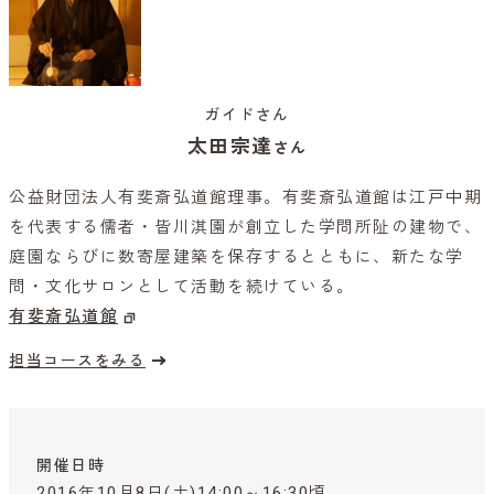
ガイドさん
太田宗達
さん
公益財団法人有斐斎弘道館理事。有斐斎弘道館は江戸中期
を代表する儒者・皆川淇園が創立した学問所阯の建物で、
庭園ならびに数寄屋建築を保存するとともに、新たな学
問・文化サロンとして活動を続けている。
有斐斎弘道館
担当コースをみる
開催日時
2016年10月8日(土)14:00～16:30頃