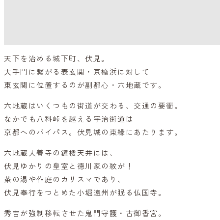
天下を治める城下町、伏見。
大手門に繋がる表玄関・京橋浜に対して
東玄関に位置するのが副都心・六地蔵です。
六地蔵はいくつもの街道が交わる、交通の要衝。
なかでも八科峠を越える宇治街道は
京都へのバイパス。伏見城の東縁にあたります。
六地蔵大善寺の鐘楼天井には、
伏見ゆかりの皇室と徳川家の紋が！
茶の湯や作庭のカリスマであり、
伏見奉行をつとめた小堀遠州が眠る仏国寺。
秀吉が強制移転させた鬼門守護・古御香宮。