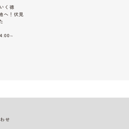
いく徳
拠地へ！伏見
た
4:00～
わせ