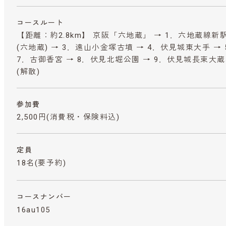
コースルート
【距離：約2.8km】 京阪「六地蔵」 → 1．六地蔵線新
(六地蔵) → 3．遠山小金塚古墳 → 4．伏見城東大手 → 
7．古御香宮 → 8．伏見北堀公園 → 9．伏見城長束大
(解散)
参加費
2,500円
(消費税・保険料込)
定員
18名(要予約)
コースナンバー
16au105