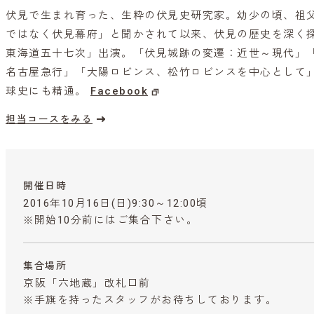
伏見で生まれ育った、生粋の伏見史研究家。幼少の頃、祖
ではなく伏見幕府」と聞かされて以来、伏見の歴史を深く探
東海道五十七次」出演。「伏見城跡の変遷：近世～現代」
名古屋急行」「大陽ロビンス、松竹ロビンスを中心として
球史にも精通。
Facebook
担当コースをみる
開催日時
2016年10月16日(日)9:30～12:00頃
※開始10分前にはご集合下さい。
集合場所
京阪「六地蔵」改札口前
※手旗を持ったスタッフがお待ちしております。