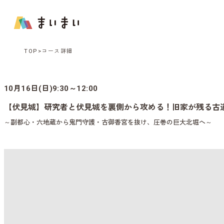
TOP
コース詳細
10月16日(日)9:30～12:00
【伏見城】研究者と伏見城を裏側から攻める！旧家が残る古
～副都心・六地蔵から鬼門守護・古御香宮を抜け、圧巻の巨大北堀へ～