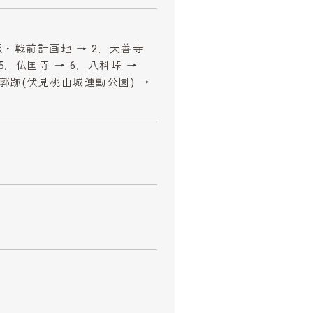
駅・戦前計画地 → 2．大善寺
5．仏国寺 → 6．八科峠 →
蔵郭跡(伏見桃山城運動公園) →