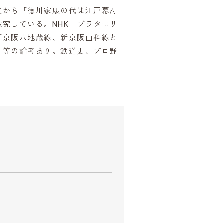
父から「徳川家康の代は江戸幕府
究している。NHK「ブラタモリ
「京阪六地蔵線、新京阪山科線と
」等の論考あり。鉄道史、プロ野