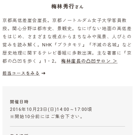
梅林秀行
さん
京都高低差崖会崖長。京都ノートルダム女子大学客員教
授。関心分野は都市史、景観史。なにげない地面の高低差
をはじめ、さまざまな視点からまちなみや風景、人びとの
営みを読み解く。NHK『ブラタモリ』『不滅の名城』など
歴史地理に関するテレビ番組に多数出演。主な著書に『京
都の凸凹を歩く 』1・2。
梅林崖長の凸凹サロン ＞
担当コースをみる
開催日時
2016年10月23日(日)14:00～17:00頃
※開始10分前にはご集合下さい。