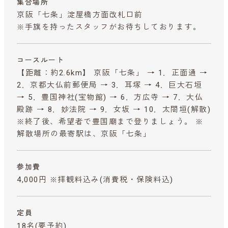
集合場所
京阪「七条」淀屋橋方面改札口前
※手旗を持ったスタッフがお待ちしております。
コースルート
【距離：約2.6km】 京阪「七条」 → 1．正面通 →
2．京都大仏前郵便局 → 3．耳塚 → 4．巨大石垣
→ 5．豊国神社(宝物館) → 6．方広寺 → 7．大仏
殿跡 → 8．妙法院 → 9．女坂 → 10．太閤垣(解散)
※終了後、希望者で豊国廟まで登りましょう。 ※
解散場所の最寄駅は、京阪「七条」
参加費
4,000円 ※拝観料込み
(消費税・保険料込)
定員
18名(要予約)