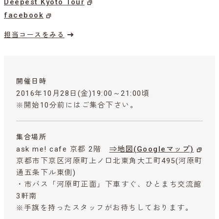
Deepest Kyoto Tour
facebook
担当コースをみる
開催日時
2016年10月28日(金)19:00～21:00頃
※開始10分前にはご集合下さい。
集合場所
ask me! cafe 京都 2階
⇒地図(Googleマップ)
京都市下京区河原町上ノ口北東角大工町495(河原町
通五条下ル東側)
・市バス「河原町正面」下車すぐ、ひとまち交流館
3軒南
※手旗を持ったスタッフがお待ちしております。