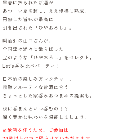
早春に搾られた新酒が
あつーい夏を超し、ええ塩梅に熟成。
円熟した旨味が最高に
引き出された「ひやおろし」。
唎酒師の山口さんが、
全国津々浦々に散らばった
宝のような「ひやおろし」をセレクト。
Let’s呑み比べパーティ！
日本酒の楽しみ方レクチャー、
濃醇フルーティな旨酒に合う
ちょっとした家呑みおつまみの提案も。
秋に呑まんといつ呑むの！？
深く豊かな味わいを堪能しましょう。
※飲酒を伴うため、ご参加は
20歳以上の方に限らせていただきます。