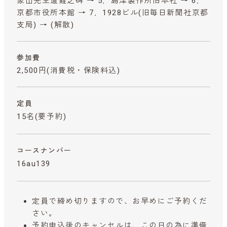
象山先生遭難之碑 → 5．島津製作所旧本社 → 6．
京都市役所本館 → 7．1928ビル(旧毎日新聞社京都
支局) → (解散)
参加費
2,500円
(消費税・保険料込)
定員
15名(要予約)
コースナンバー
16au139
定員で締め切りますので、お早めにご予約くだ
さい。
予約申込後のキャンセルは、この日の為に準備