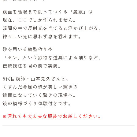
鏡面を極限まで削ってつくる「魔鏡」は
現在、ここでしか作られません。
暗闇の中で反射光を当てると浮かび上がる、
神々しい光に思わず息を呑みます。
砂を用いる鋳型作りや
「セン」という独特な道具による削りなど、
伝統技法を目の前で実演。
5代目鏡師・山本晃久さんと、
くすんだ金属の塊が美しい輝きの
鏡面になっていく驚きの現場へ。
鏡の模様づくり体験付きです。
※汚れても大丈夫な服装でお越しください。