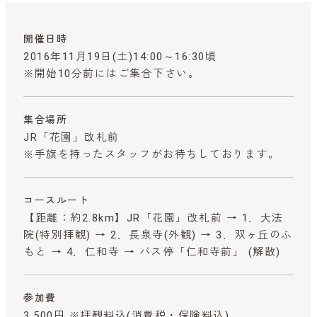
開催日時
2016年11月19日(土)14:00～16:30頃
※開始10分前にはご集合下さい。
集合場所
JR「花園」改札前
※手旗を持ったスタッフがお待ちしております。
コースルート
【距離：約2.8km】JR「花園」改札前 → 1．大法
院(特別拝観) → 2．長泉寺(外観) → 3．双ヶ丘のふ
もと → 4．仁和寺 → バス停「仁和寺前」 (解散)
参加費
3,500円 ※拝観料込
(消費税・保険料込)