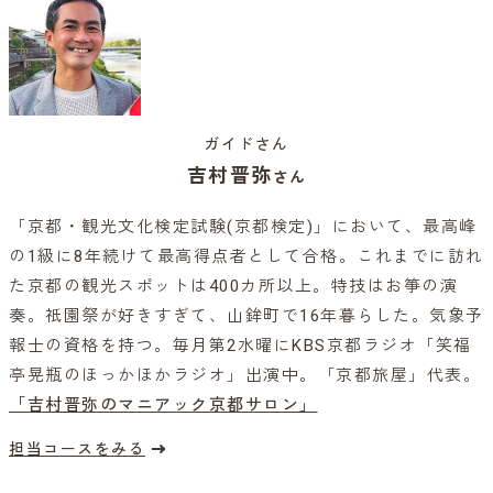
ガイドさん
吉村晋弥
さん
「京都・観光文化検定試験(京都検定)」において、最高峰
の1級に8年続けて最高得点者として合格。これまでに訪れ
た京都の観光スポットは400カ所以上。特技はお箏の演
奏。祇園祭が好きすぎて、山鉾町で16年暮らした。気象予
報士の資格を持つ。毎月第2水曜にKBS京都ラジオ「笑福
亭晃瓶のほっかほかラジオ」出演中。「京都旅屋」代表。
「吉村晋弥のマニアック京都サロン」
担当コースをみる