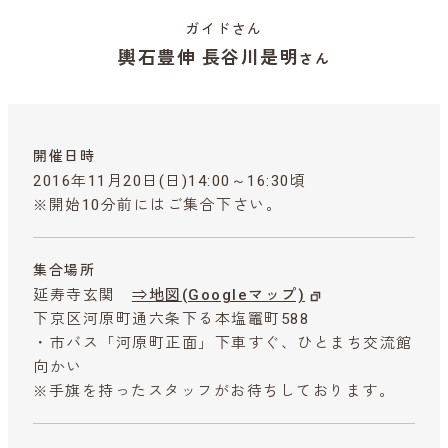
ガイドさん
輿石豊伸 長谷川是明
さん
開催日時
2016年11月20日(日)14:00～16:30頃
※開始10分前にはご集合下さい。
集合場所
延寿寺玄関
⇒地図(Googleマップ)
下京区河原町通六条下る本塩竈町588
・市バス「河原町正面」下車すぐ、ひとまち交流館
向かい
※手旗を持ったスタッフがお待ちしております。